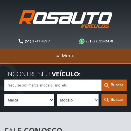
(51)
3741-4787
(51)
99725-2478
≡
Menu
ENCONTRE SEU
VEÍCULO:
Buscar
Buscar
FALE
CONOSCO